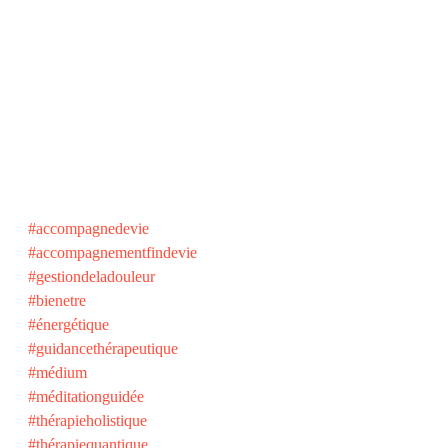
#accompagnedevie
#accompagnementfindevie
#gestiondeladouleur
#bienetre
#énergétique
#guidancethérapeutique
#médium
#méditationguidée
#thérapieholistique
#thérapiequantique