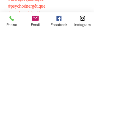
#psychoénergétique
#psychospirituelle
Phone
Email
Facebook
Instagram
Commentaires
Rédigez un commentaire...
©2021 par Les Z'ailes de sandrine. Créé avec Wix.com